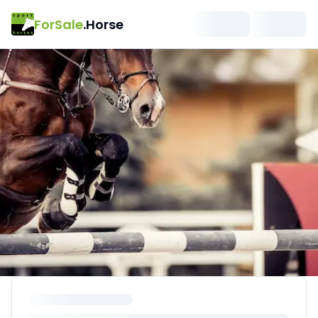
ForSale
.Horse