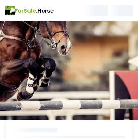
ForSale
.Horse