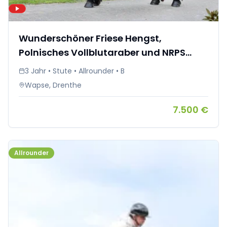
Wunderschöner Friese Hengst,
Polnisches Vollblutaraber und NRPS
Cremello Stute
3 Jahr • Stute • Allrounder • B
Wapse, Drenthe
7.500 €
Allrounder