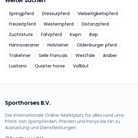
Weiter suchen
Springpferd
Dressurpferd
Vielseitigkeitspferd
Freizeitpferd
Westernpferd
Distanzpferd
Zuchtstute
Fahrpferd
Kwpn
Bwp
Hannoveraner
Holsteiner
Oldenburger pferd
Trakehner
Selle francais
Westfale
Araber
Lusitano
Quarter horse
Vollblut
Sporthorses B.V.
Der internationale Online-Marktplatz für alles rund ums
Pferd. Von Sportpferden, Pferden und Ponys bis hin zu
Ausrüstung und Dienstleistungen.