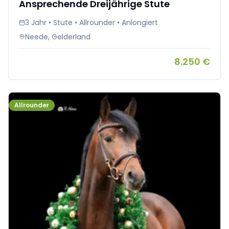
Ansprechende Dreijährige Stute
3 Jahr • Stute • Allrounder • Anlongiert
Neede, Gelderland
8.250 €
Allrounder