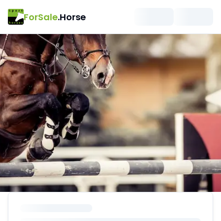
ForSale
.Horse