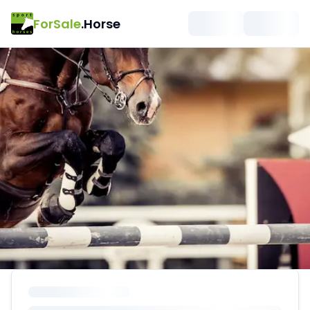
ForSale
.Horse