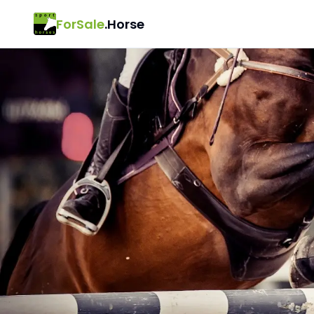
ForSale
.Horse