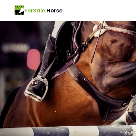
ForSale
.Horse