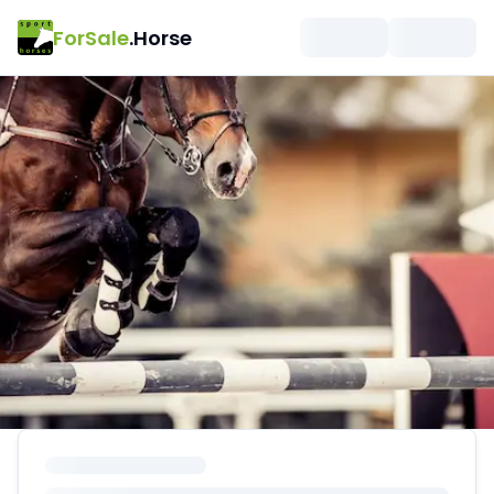
ForSale
.Horse