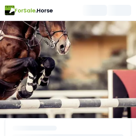
ForSale
.Horse