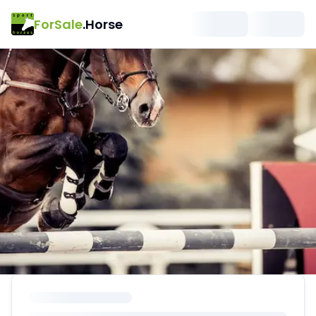
ForSale
.Horse