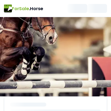
ForSale
.Horse